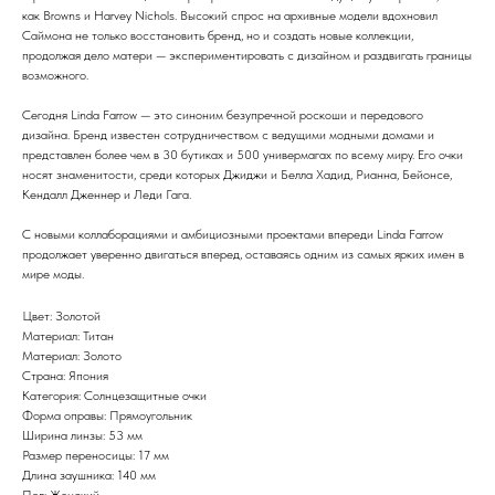
как Browns и Harvey Nichols. Высокий спрос на архивные модели вдохновил
Саймона не только восстановить бренд, но и создать новые коллекции,
продолжая дело матери — экспериментировать с дизайном и раздвигать границы
возможного.
Сегодня Linda Farrow — это синоним безупречной роскоши и передового
дизайна. Бренд известен сотрудничеством с ведущими модными домами и
представлен более чем в 30 бутиках и 500 универмагах по всему миру. Его очки
носят знаменитости, среди которых Джиджи и Белла Хадид, Рианна, Бейонсе,
Кендалл Дженнер и Леди Гага.
С новыми коллаборациями и амбициозными проектами впереди Linda Farrow
продолжает уверенно двигаться вперед, оставаясь одним из самых ярких имен в
мире моды.
Цвет: Золотой
Материал: Титан
Материал: Золото
Страна: Япония
Категория: Солнцезащитные очки
Форма оправы: Прямоугольник
Ширина линзы: 53 мм
Размер переносицы: 17 мм
Длина заушника: 140 мм
Пол: Женский