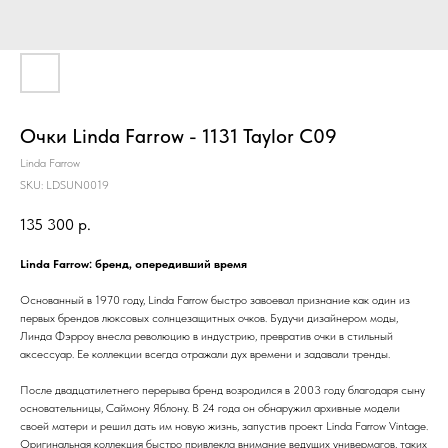
Очки Linda Farrow - 1131 Taylor C09
Linda Farrow
SKU:
LDSUN0019
135 300
р.
Linda Farrow: бренд, опередивший время
Основанный в 1970 году, Linda Farrow быстро завоевал признание как один из
первых брендов люксовых солнцезащитных очков. Будучи дизайнером моды,
Линда Фэрроу внесла революцию в индустрию, превратив очки в стильный
аксессуар. Ее коллекции всегда отражали дух времени и задавали тренды.
После двадцатилетнего перерыва бренд возродился в 2003 году благодаря сыну
основательницы, Саймону Яблону. В 24 года он обнаружил архивные модели
своей матери и решил дать им новую жизнь, запустив проект Linda Farrow Vintage.
Оригинальная коллекция быстро привлекла внимание ведущих универмагов, таких