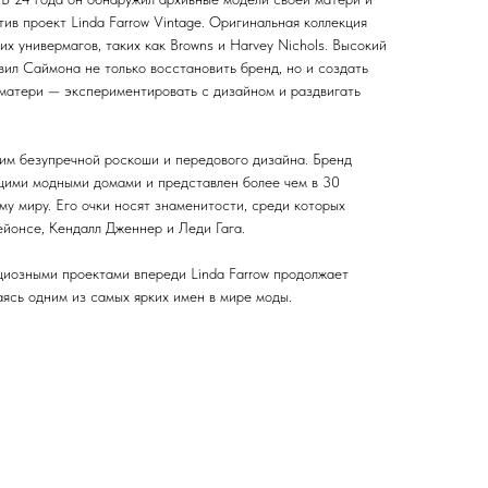
тив проект Linda Farrow Vintage. Оригинальная коллекция
х универмагов, таких как Browns и Harvey Nichols. Высокий
вил Саймона не только восстановить бренд, но и создать
 матери — экспериментировать с дизайном и раздвигать
ним безупречной роскоши и передового дизайна. Бренд
щими модными домами и представлен более чем в 30
му миру. Его очки носят знаменитости, среди которых
ейонсе, Кендалл Дженнер и Леди Гага.
иозными проектами впереди Linda Farrow продолжает
аясь одним из самых ярких имен в мире моды.