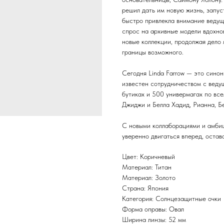
решил дать им новую жизнь, запус
быстро привлекла внимание ведущи
спрос на архивные модели вдохно
новые коллекции, продолжая дело
границы возможного.
Сегодня Linda Farrow — это сино
известен сотрудничеством с веду
бутиках и 500 универмагах по все
Джиджи и Белла Хадид, Рианна, Б
С новыми коллаборациями и амбиц
уверенно двигаться вперед, остав
Цвет: Коричневый
Материал: Титан
Материал: Золото
Страна: Япония
Категория: Солнцезащитные очки
Форма оправы: Овал
Ширина линзы: 52 мм