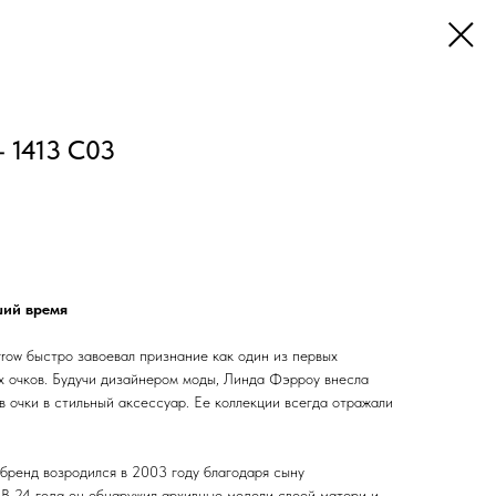
- 1413 C03
ший время
rrow быстро завоевал признание как один из первых
 очков. Будучи дизайнером моды, Линда Фэрроу внесла
 очки в стильный аксессуар. Ее коллекции всегда отражали
бренд возродился в 2003 году благодаря сыну
 В 24 года он обнаружил архивные модели своей матери и