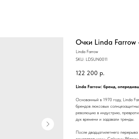
Очки Linda Farrow 
Linda Farrow
SKU:
LDSUN0011
122 200
р.
Linda Farrow: бренд, опередив
Основанный в 1970 году, Linda Fa
брендов люксовых солнцезащитных
революцию в индустрию, превратив
дух времени и задавали тренды.
После двадцатилетнего перерыва 
основательницы, Саймону Яблону.