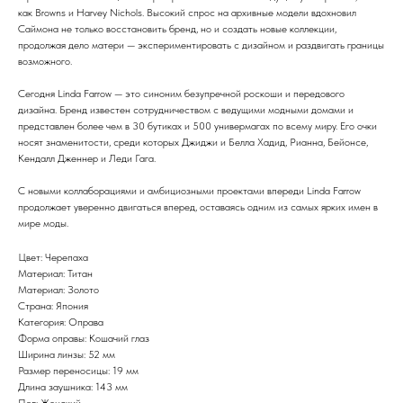
как Browns и Harvey Nichols. Высокий спрос на архивные модели вдохновил
Саймона не только восстановить бренд, но и создать новые коллекции,
продолжая дело матери — экспериментировать с дизайном и раздвигать границы
возможного.
Сегодня Linda Farrow — это синоним безупречной роскоши и передового
дизайна. Бренд известен сотрудничеством с ведущими модными домами и
представлен более чем в 30 бутиках и 500 универмагах по всему миру. Его очки
носят знаменитости, среди которых Джиджи и Белла Хадид, Рианна, Бейонсе,
Кендалл Дженнер и Леди Гага.
С новыми коллаборациями и амбициозными проектами впереди Linda Farrow
продолжает уверенно двигаться вперед, оставаясь одним из самых ярких имен в
мире моды.
Цвет: Черепаха
Материал: Титан
Материал: Золото
Страна: Япония
Категория: Оправа
Форма оправы: Кошачий глаз
Ширина линзы: 52 мм
Размер переносицы: 19 мм
Длина заушника: 143 мм
Пол: Женский