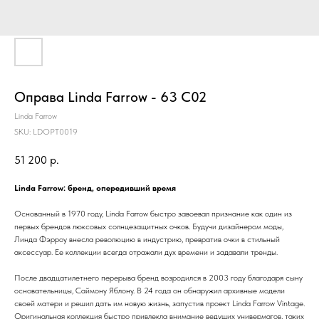
Оправа Linda Farrow - 63 С02
Linda Farrow
SKU:
LDOPT0019
51 200
р.
Linda Farrow: бренд, опередивший время
Основанный в 1970 году, Linda Farrow быстро завоевал признание как один из
первых брендов люксовых солнцезащитных очков. Будучи дизайнером моды,
Линда Фэрроу внесла революцию в индустрию, превратив очки в стильный
аксессуар. Ее коллекции всегда отражали дух времени и задавали тренды.
После двадцатилетнего перерыва бренд возродился в 2003 году благодаря сыну
основательницы, Саймону Яблону. В 24 года он обнаружил архивные модели
своей матери и решил дать им новую жизнь, запустив проект Linda Farrow Vintage.
Оригинальная коллекция быстро привлекла внимание ведущих универмагов, таких