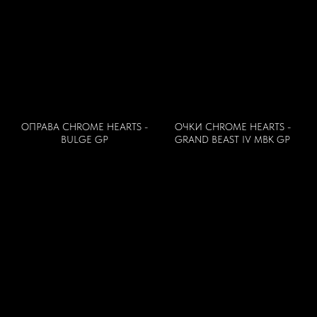
ОПРАВА CHROME HEARTS -
ОЧКИ CHROME HEARTS -
BULGE GP
GRAND BEAST IV MBK GP
© 2024 ЭКРАН ОПТИКА
ПОКУПАТЕЛЯМ
ПРОГРАММА ЛОЯЛЬНОСТИ