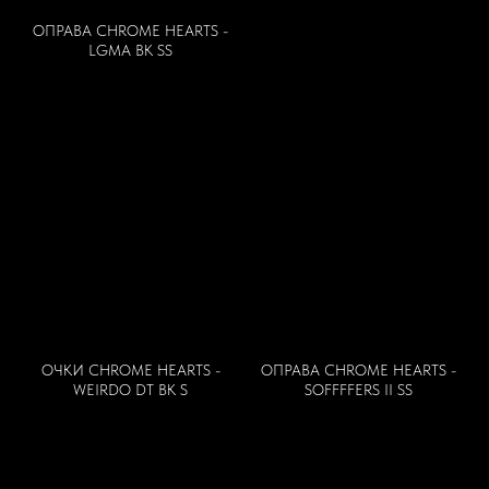
ДОКУМЕНТАЦИЯ
ОПРАВА CHROME HEARTS -
ПОЛЬЗОВАТЕЛЬСКОЕ СОГЛАШЕНИЕ
LGMA BK SS
ПОЛИТИКА КОНФИДЕНЦИАЛЬНОСТИ
ЖАЛОБЫ И ПРЕДЛОЖЕНИЯ
Согласие на обработку персональных данных
ПОСЕТИТЕЛЯМ
ВАКАНСИИ
ПРАВИЛА ЭКСПЛУАТАЦИИ
САЛОНЫ ЭКРАН ОПТИКА
ОЧКИ CHROME HEARTS -
ОПРАВА CHROME HEARTS -
КОНТАКТЫ
WEIRDO DT BK S
SOFFFFERS II SS
+7 (495) 545 06 09
+7 (495) 921 21 21
КОНТРОЛЬ КАЧЕСТВА: