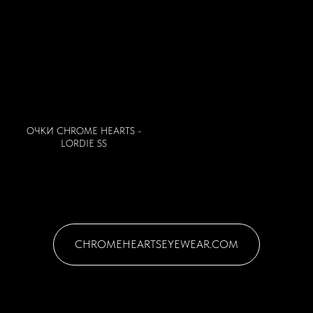
С 10:00 ДО 18:00
+7 (915) 201 09 21
WHATSAPP
LUXURY КОЛЛЕКЦИИ
+7 965 114-88-81
ОЧКИ CHROME HEARTS -
OUTLET КОЛЛЕКЦИИ
LORDIE SS
+7 989 591-80-00
CHROMEHEARTSEYEWEAR.COM