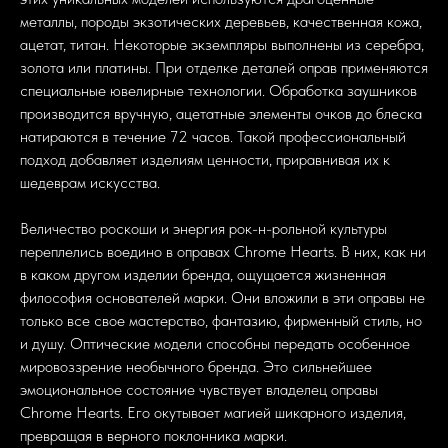
металлы, породы экзотических деревьев, качественная кожа,
ацетат, титан. Некоторые экземпляры выполнены из серебра,
золота или платины. При отделке деталей оправ применяются
специальные ювелирные технологии. Обработка заушников
производится вручную, ацетатные элементы очков до блеска
натираются в течение 72 часов. Такой профессиональный
подход добавляет изделиям ценности, приравнивая их к
шедеврам искусства.
Величество роскоши и энергия рок-н-рольной культуры
переплелись воедино в оправах Chrome Hearts. В них, как ни
в каком другом изделии бренда, ощущается жизненная
философия основателей марки. Они вложили в эти оправы не
только все свое мастерство, фантазию, фирменный стиль, но
и душу. Оптические модели способны передать особенное
мировоззрение необычного бренда. Это сильнейшее
эмоциональное состояние чувствует владелец оправы
Chrome Hearts. Его окутывает магией шикарного изделия,
превращая в верного поклонника марки.